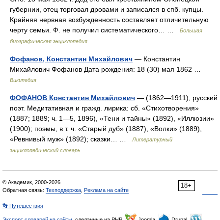
губернии, отец торговал дровами и записался в спб. купцы.
Крайняя нервная возбужденность составляет отличительную
черту семьи. Ф. не получил систематического… …
Большая
биографическая энциклопедия
Фофанов, Константин Михайлович
— Константин
Михайлович Фофанов Дата рождения: 18 (30) мая 1862 …
Википедия
ФОФАНОВ Константин Михайлович
— (1862—1911), русский
поэт. Медитативная и гражд. лирика: сб. «Стихотворения»
(1887; 1889; ч. 1—5, 1896), «Тени и тайны» (1892), «Иллюзии»
(1900); поэмы, в т. ч. «Старый дуб» (1887), «Волки» (1889),
«Ревнивый муж» (1892); сказки… …
Литературный
энциклопедический словарь
© Академик, 2000-2026
18+
Обратная связь:
Техподдержка
,
Реклама на сайте
👣 Путешествия
Экспорт словарей на сайты
, сделанные на PHP,
Joomla,
Drupal,