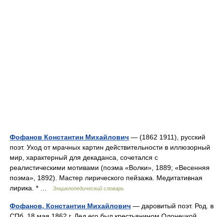
Фофанов Константин Михайлович
— (1862 1911), русский
поэт. Уход от мрачных картин действительности в иллюзорный
мир, характерный для декаданса, сочетался с
реалистическими мотивами (поэма «Волки», 1889; «Весенняя
поэма», 1892). Мастер лирического пейзажа. Медитативная
лирика. * …
Энциклопедический словарь
Фофанов, Константин Михайлович
— даровитый поэт. Род. в
СПб. 18 мая 1862 г. Дед его был крестьянином Олонецкой